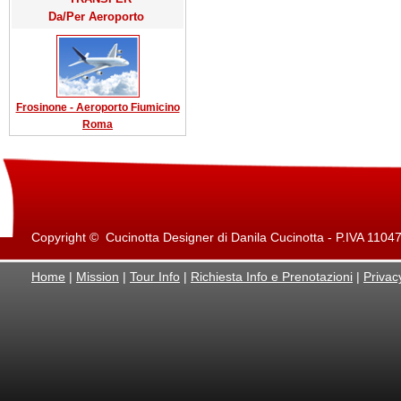
Da/Per Aeroporto
Frosinone - Aeroporto Fiumicino
Roma
Copyright © Cucinotta Designer di Danila Cucinotta - P.IVA 11047871
Home
|
Mission
|
Tour Info
|
Richiesta Info e Prenotazioni
|
Privac