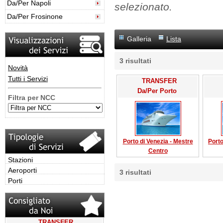
Da/Per Napoli
selezionato.
Da/Per Frosinone
Galleria
Lista
3
risultati
Novità
Tutti i Servizi
TRANSFER
Da/Per Porto
Filtra per NCC
Porto di Venezia - Mestre
Porto
Centro
Stazioni
Aeroporti
3
risultati
Porti
TRANSFER