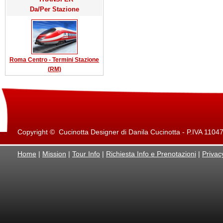
Da/Per Stazione
Roma Centro - Termini Stazione
(RM)
Copyright © Cucinotta Designer di Danila Cucinotta - P.IVA 11047871
Home
|
Mission
|
Tour Info
|
Richiesta Info e Prenotazioni
|
Privac