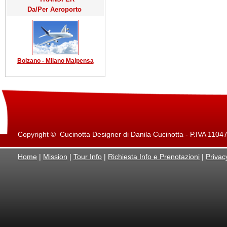
Da/Per Aeroporto
Bolzano - Milano Malpensa
Copyright © Cucinotta Designer di Danila Cucinotta - P.IVA 11047871
Home
|
Mission
|
Tour Info
|
Richiesta Info e Prenotazioni
|
Privac