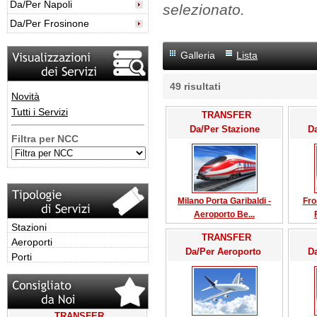
Da/Per Napoli
selezionato.
Da/Per Frosinone
Galleria
Lista
49
risultati
Novità
Tutti i Servizi
TRANSFER
Da/Per Stazione
D
Filtra per NCC
Milano Porta Garibaldi -
Fro
Aeroporto Be...
Stazioni
TRANSFER
Aeroporti
Da/Per Aeroporto
D
Porti
TRANSFER