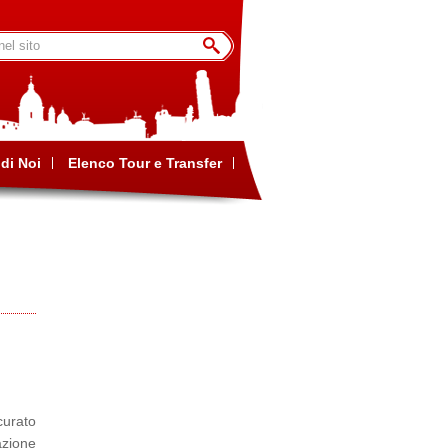
di Noi
Elenco Tour e Transfer
curato
azione