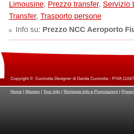
Limousine
,
Prezzo transfer
,
Servizio
Transfer
,
Trasporto persone
Info su
:
Prezzo NCC Aeroporto F
Copyright © Cucinotta Designer di Danila Cucinotta - P.IVA 11047871
Home
|
Mission
|
Tour Info
|
Richiesta Info e Prenotazioni
|
Privac