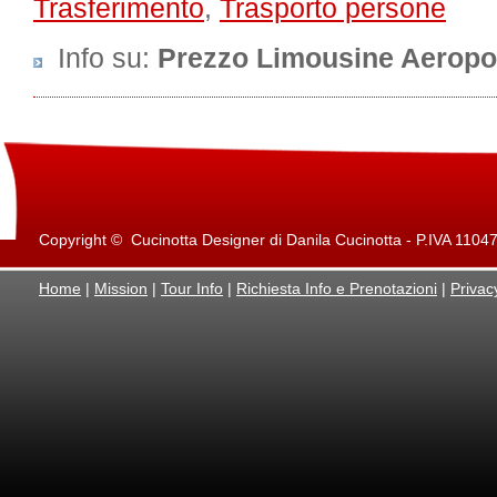
Trasferimento
,
Trasporto persone
Info su
:
Prezzo Limousine Aeropo
Copyright © Cucinotta Designer di Danila Cucinotta - P.IVA 11047871
Home
|
Mission
|
Tour Info
|
Richiesta Info e Prenotazioni
|
Privac