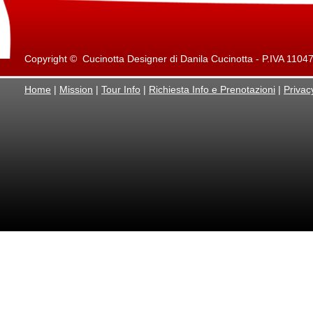
Copyright © Cucinotta Designer di Danila Cucinotta - P.IVA 11047871
Home
|
Mission
|
Tour Info
|
Richiesta Info e Prenotazioni
|
Privac