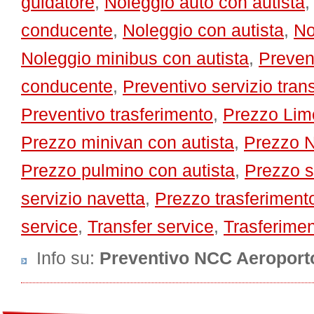
guidatore
,
Noleggio auto con autista
conducente
,
Noleggio con autista
,
No
Noleggio minibus con autista
,
Preven
conducente
,
Preventivo servizio trans
Preventivo trasferimento
,
Prezzo Lim
Prezzo minivan con autista
,
Prezzo 
Prezzo pulmino con autista
,
Prezzo s
servizio navetta
,
Prezzo trasferiment
service
,
Transfer service
,
Trasferime
Info su
:
Preventivo NCC Aeropor